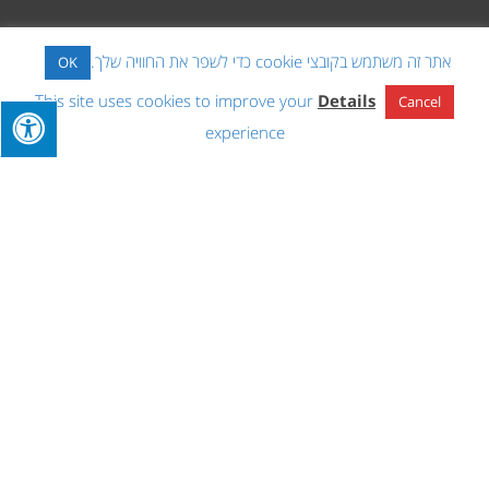
אתר זה משתמש בקובצי cookie כדי לשפר את החוויה שלך.
OK
This site uses cookies to improve your
Details
Cancel
לתיאום פגישת ייעוץ
experience
השאירו פרטים