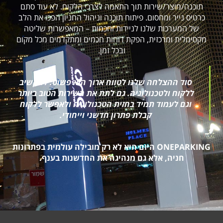
תוכנה/מוצר/שירות תוך התאמה לצרכי הלקוח. לא עוד סתם
כרטיס נייר ומחסום. פיתוח תוכנה וניהול החניון הפכו את הלב
של המערכות שלנו לניידות וחכמות – המאפשרות שליטה
מקסימלית ומרכזית, הפקת דוחות חכמים ומתקדמים מכל מקום
ובכל זמן.
סוד ההצלחה שלנו לטווח ארוך הוא פשוט: להקשיב
ללקוח ולטכנולוגיה. גם לתת את השירות הטוב ביותר
וגם לעמוד תמיד בחזית הטכנולוגיה ולאפשר ללקוח
קבלת פתרון חדשני וייחודי.
ONEPARKING היום היא לא רק מובילה עולמית בפתרונות
חניה, אלא גם מנהיגה את החדשנות בענף.