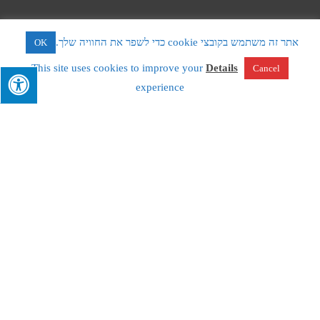
אתר זה משתמש בקובצי cookie כדי לשפר את החוויה שלך.
OK
This site uses cookies to improve your
Details
Cancel
לתיאום פגישת ייעוץ
experience
השאירו פרטים