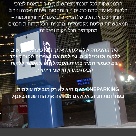
התממשקות לכל תוכנה/מוצר/שירות תוך התאמה לצרכי
הלקוח. לא עוד סתם כרטיס נייר ומחסום. פיתוח תוכנה וניהול
החניון הפכו את הלב של המערכות שלנו לניידות וחכמות –
המאפשרות שליטה מקסימלית ומרכזית, הפקת דוחות חכמים
ומתקדמים מכל מקום ובכל זמן.
סוד ההצלחה שלנו לטווח ארוך הוא פשוט: להקשיב
ללקוח ולטכנולוגיה. גם לתת את השירות הטוב ביותר
וגם לעמוד תמיד בחזית הטכנולוגיה ולאפשר ללקוח
קבלת פתרון חדשני וייחודי.
ONEPARKING היום היא לא רק מובילה עולמית
בפתרונות חניה, אלא גם מנהיגה את החדשנות בענף.